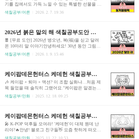
되길 바랍니다.✨ 병오년 새해 인사말 & 덕담 30가
기를 집에서도 가득 느낄 수 있는 특별한 선물을 준
지1. 활기찬 도약을 응원하는 인사2026년 병오년,
비했습니다. 바로 아이들의 상상력을 자극할 동계
색칠공부/어른
2026. 2. 7. 19:36
붉은 말의 기운을 받아 목표를 향해 힘차게 질주하
올림픽 동물 친구들 색칠 도안 10종입니다. 본격적
세요!적토마처럼 거침없이 도약하여 원하시는 바
인 도안 소개에 앞서, 동계 올림픽에는 어떤 종목들
를 모두 이루는 해가 되길 바랍니다.뜨거운 불의 열
이 있는지 살짝 알아볼까요? 얼음 위에서 펼쳐지는
2026년 붉은 말의 해 색칠공부도안 컬러링북 색칠하기 색칠공부 유아 어르신 노인 시니어 인지프로그램 치매예방 활동지
정으로 어려움을 이겨내고 승승장구하는 한 해 되
피겨 스케이팅, 스피드 스케이팅, 쇼트트랙, 아이스
세요...
하키, 컬링이 있고, 하얀 눈 위를 가르는 스키, 스노
🧧 [무료 도안] 2026년 병오년, 복(福)을 싣고 달려
보드, 스키점프, 그리고 짜릿한 속도감을 즐기는 봅
온 10마리 말 이야기안녕하세요! 30년 동안 그림으
슬레이와 루지 등 정말 다양한 종목들이 선수들의
로 마음을 전해온 색칠도안 디자이너입니다. 🎨유
색칠공부/어른
2026. 1. 9. 15:46
열정으로 가득 채워진답니다. 이런 멋진 스포츠 종
난히 쌀쌀한 겨울이지만, 우리 마음속에는 이미 따
목들을 귀여운 동물 친구들의 모습으로 담아보았
뜻한 봄이 기다리고 있죠? 다가오는 2026년은 '붉
습니다. 아이들이 색칠하기 편하도록 선을 굵고 깔
은 말의 해(병오년)' 입니다. 🐎예로부터 말은 나쁜
케이팝데몬헌터스 케데헌 색칠공부도안 컬러링북 색칠하기 색칠공부 유아 어르신 노인 시니어 인지프로그램 치매예방 활동지
끔하게 처리한 디즈니 스타일의 도안들을 만나보
기운은 뒷발로 뻥 차버리고, 씩씩한 생명력을 전해
세요!❄️ 숲속 마을 동계 ..
주는 든든한 동물이었어요. 새해를 맞아 우리 어르
🎶 케이팝 + 퇴마 + 액션? 이 조합 실화냐…처음 제
신들의 건강과 가정의 평안을 비는 마음으로, 우리
목 들었을 때 솔직히 그랬어요.“케이팝은 알겠는
네 삶을 꼭 닮은 10마리의 '복(福)말' 친구들을 그려
데… 데몬헌터?” 🤔근데 이게요, 막상 뚜껑 열어보
색칠공부/만화
2025. 12. 18. 09:25
왔습니다.🖌️ 도안에 담은 3가지 이야기1. 그 시절,
면 생각보다 훨씬 찰떡 조합입니다.겉으로 보기엔
우리가 사랑했던 풍경 🪁 말은 달릴 때 가장 아름답
완벽한 글로벌 케이팝 걸그룹.무대 위에서는 칼군
죠! 그 활기찬 에너지를 우리 어릴 적 놀이에 담았
무에 폭발적인 라이브, 팬들 사랑 듬뿍 받는 슈퍼스
케이팝데몬헌터스 케데헌 색칠공부도안 컬러링북 색칠하기 색칠공부 유아 어르신 노인 시니어 인지프로그램 치매예방 활동지
습니다.꽁꽁 언 논바닥 위 팽이치기 (..
타들이죠.그런데 무대 내려오면?👉 악마를 사냥하
는 비밀 요원들입니다.이 설정 하나로 이미 반은 먹
🎤 K-POP 덕후들 모여라! '케데헌'이 대체 뭔데 난
고 들어가요. 👿 세상을 위협하는 악마 vs 무대를
리야?🔥안녕! 블로그 친구들👋 요즘 핫하게 떠오르
지키는 아이돌이 작품의 세계관이 꽤 흥미로워요.
는 이름, 다들 들어봤을 거야. 바로 '케데헌'!이게
색칠공부/만화
2025. 11. 22. 10:53