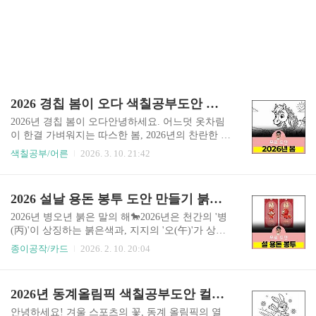
2026 경칩 봄이 오다 색칠공부도안 컬러링북 색칠하기 색칠공부 유아 어르신 노인 시니어 인지프로그램 치매예방 활동지 무
2026년 경칩 봄이 오다안녕하세요. 어느덧 옷차림
이 한결 가벼워지는 따스한 봄, 2026년의 찬란한 봄
이 찾아왔습니다.🌱 올해 2026년은 열정과 에너지
색칠공부/어른
2026. 3. 10. 21:42
가 가득한 붉은 말의 해, 병오년이지요. 🐴 이 특별
하고 활기찬 해를 맞이하여, 만물이 긴 겨울잠에서
깨어난다는 봄의 시작인 경칩을 주제로 아주 재미
2026 설날 용돈 봉투 도안 만들기 붉은 말의 해 유아 어르신 노인 시니어 인지프로그램 치매예방 활동지 무료
있고 따뜻한 색칠 도안을 준비해 보았습니다. 🖍️
차가운 땅을 뚫고 꼬물꼬물 기어 나오는 작은 벌레
2026년 병오년 붉은 말의 해🐎2026년은 천간의 '병
들과 개굴개굴 봄을 알리는 개구리들의 소식은 언
(丙)'이 상징하는 붉은색과, 지지의 '오(午)'가 상징
제나 우리 마음을 기분 좋게 설레게 합니다. 🐸🐛
하는 말이 만나 '붉은 말의 해'가 됩니다.역사적으
종이공작/카드
2026. 2. 10. 20:04
이번 도안은 남녀노소 누구나 편안하고 즐겁게 칠
로 붉은 말은 '적토마'처럼 용맹함과 지치지 않는
하실 수 있도록 기획했어요. 어르신들께는 잊고 지
기상을 상징합니다. 2026년은 그 어느 때보다 강력
내던 시골의 정겨운 추억과 다시 피어나는 계절의
한 에너지와 추진력이 넘치는 해가 될 것으로 기대
2026년 동계올림픽 색칠공부도안 컬러링북 색칠하기 색칠공부 유아 어르신 노인 시니어 인지프로그램 치매예방 활동지
생동감을 조용히 선물해 드리고, 우리 아이들에게
되는데요. 정체된 기운을 시원하게 뚫고 달리는 말
는 자연이 보여주..
처럼, 여러분의 꿈도 막힘없이 이루어지는 한 해가
안녕하세요! 겨울 스포츠의 꽃, 동계 올림픽의 열