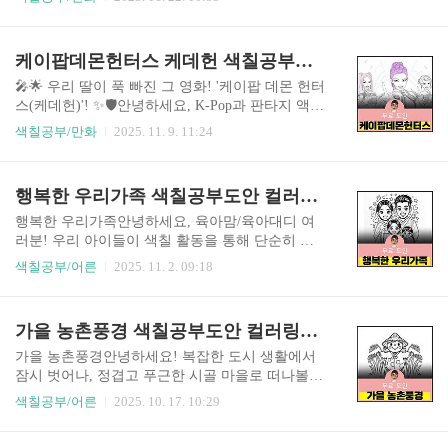
사람들의 부정적인 감정과 혼란을 먹고 자라는 악
대체 뭔지 궁금해서 들어왔다면 잘 찾아왔어! 오늘
마들,그리고 그 악마들이 음악 산업과 대중문화 속
은 이 심상치 않은 작품, 《케이팝 데몬 헌터스 (K-
으로 슬금슬금 파고든다는 설정.그래서 누가 나서
Pop Demon Hunters)》에 대해 친근하고 재미있게
케이팝데몬헌터스 케데헌 색칠공부도안 컬러링북 색칠하기 색칠공부 유아 어르신 노인 시니어 인지프로그램 치매예방 활동지
냐고요?바로 케이팝 아이돌입니다.케이팝데몬헌터
파헤쳐 볼게! 💖 케더헌 색칠공부로 만나볼까요?🌟
스 줄여서 케데헌이라고 합니다..
K-POP 아이돌이 악마 사냥꾼이라고?!'케데헌'은 쉽
🎤🌟 우리 딸이 푹 빠진 그 영화! '케이팝 데몬 헌터
게 말해, K-POP 아이돌 그룹이 노래로 세상을 지키
스(케데헌)'! ✨🛡️안녕하세요, K-Pop과 판타지 액션
는 악마 사냥꾼이라는 초특급 설정의 애니메이션
을 사랑하는 여러분! 🎉 그리고 요즘 딸아이와 함
색칠공부/만화
2025. 11. 9. 11:24
영화야! 😮🎬 장르: 뮤지컬, 액션, 판타지, 코미디!
께 핫한 콘텐츠를 즐기고 계신 부모님들께도 주목!
지루할 틈이 없어!🎶 핵심: 노래가 단순한 음악이
요즘 우리 딸아이가 학교와 친구들 사이에서 "케데
아니라, 세상을 보호하는 강력한 힘이 된다는 설
헌! 케데헌!" 노래를 부르며 푹 빠져있는 바로 그
행복한 우리가족 색칠공부도안 컬러링북 색칠하기 색칠공부 유아 어르신 노인 시니어 인지프로그램 치매예방 활동지
정! (덕분에 OST도..
영화, 넷플릭스 애니메이션 영화 《케이팝 데몬 헌
터스(KPop Demon Hunters)》를 소개해 드릴게요!
행복한 우리가족안녕하세요, 육아맘/육아대디 여
이 영화는 줄여서 '케데헌'이라고 불리며 큰 사랑을
러분! 우리 아이들이 색칠 활동을 통해 단순히 소
받고 있답니다.단순한 아이돌 영화가 아닙니다! 낮
근육만 발달시키는 것이 아니라, 세상을 보는 시야
색칠공부/어른
2025. 11. 2. 09:18
에는 무대를 장악하는 슈퍼스타, 밤에는 세상을 구
를 넓힐 수 있다면 얼마나 좋을까요? 오늘 소개해
하는 비밀 요원인 걸그룹의 짜릿한 이야기를 지금
드릴 색칠도안은 바로 '나라별 행복한 가족' 테마입
바로 만나보세요!🎬 영화 소개: 무대 위 히어로, '헌
니다. 이 도안들은 전 세계 다양한 문화를 이해하고
가을 농촌풍경 색칠공부도안 컬러링북 색칠하기 색칠공부 유아 어르신 노인 시니어 인지프로그램 치매예방 활동지 무료
트릭스(HUNTR/X)'《케이팝 데..
존중하는 포용력을 키워줄 소중한 교육 자료가 될
거예요.🌍 10가지 도안으로 만나는 글로벌 가족 이
가을 농촌풍경안녕하세요! 복잡한 도시 생활에서
야기👨‍👩‍👧‍👦 한국 가족: 엄마, 아빠, 언니, 동생이
잠시 벗어나, 정겹고 푸근한 시골 마을로 떠나볼까
다 함께 김치를 담그는 즐거운 장면이에요. 우리나
요? 🌳오늘 소개해 드릴 컬러링북은 '한국 농촌 풍
색칠공부/어른
2025. 10. 17. 10:29
라의 전통 식문화를 아이에게 설명해 줄 수 있는 따
경'을 테마로, 마치 시골 할머니 댁에 놀러 온 듯한
뜻한 기회가 됩니다.👨‍👩‍👦‍👦 중국 가족: 온 가족이
따뜻한 기분을 선사합니다. 복잡한 그림 대신 귀엽