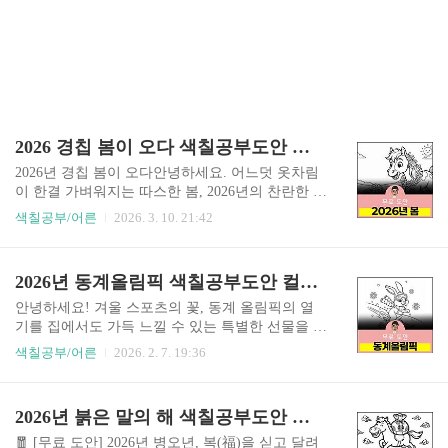
2026 경칩 봄이 오다 색칠공부도안 컬러링북 색칠하기 색칠공부 유아 어르신 노인 시니어 인지프로그램 치매예방 활동지 무
2026년 경칩 봄이 오다안녕하세요. 어느덧 옷차림
이 한결 가벼워지는 따스한 봄, 2026년의 찬란한 봄
이 찾아왔습니다.🌱 올해 2026년은 열정과 에너지
색칠공부/어른
2026. 3. 10. 21:42
가 가득한 붉은 말의 해, 병오년이지요. 🐴 이 특별
하고 활기찬 해를 맞이하여, 만물이 긴 겨울잠에서
깨어난다는 봄의 시작인 경칩을 주제로 아주 재미
2026년 동계올림픽 색칠공부도안 컬러링북 색칠하기 색칠공부 유아 어르신 노인 시니어 인지프로그램 치매예방 활동지
있고 따뜻한 색칠 도안을 준비해 보았습니다. 🖍️
차가운 땅을 뚫고 꼬물꼬물 기어 나오는 작은 벌레
안녕하세요! 겨울 스포츠의 꽃, 동계 올림픽의 열
들과 개굴개굴 봄을 알리는 개구리들의 소식은 언
기를 집에서도 가득 느낄 수 있는 특별한 선물을 준
제나 우리 마음을 기분 좋게 설레게 합니다. 🐸🐛
비했습니다. 바로 아이들의 상상력을 자극할 동계
색칠공부/어른
2026. 2. 7. 19:36
이번 도안은 남녀노소 누구나 편안하고 즐겁게 칠
올림픽 동물 친구들 색칠 도안 10종입니다. 본격적
하실 수 있도록 기획했어요. 어르신들께는 잊고 지
인 도안 소개에 앞서, 동계 올림픽에는 어떤 종목들
내던 시골의 정겨운 추억과 다시 피어나는 계절의
이 있는지 살짝 알아볼까요? 얼음 위에서 펼쳐지는
2026년 붉은 말의 해 색칠공부도안 컬러링북 색칠하기 색칠공부 유아 어르신 노인 시니어 인지프로그램 치매예방 활동지
생동감을 조용히 선물해 드리고, 우리 아이들에게
피겨 스케이팅, 스피드 스케이팅, 쇼트트랙, 아이스
는 자연이 보여주..
하키, 컬링이 있고, 하얀 눈 위를 가르는 스키, 스노
🧧 [무료 도안] 2026년 병오년, 복(福)을 싣고 달려