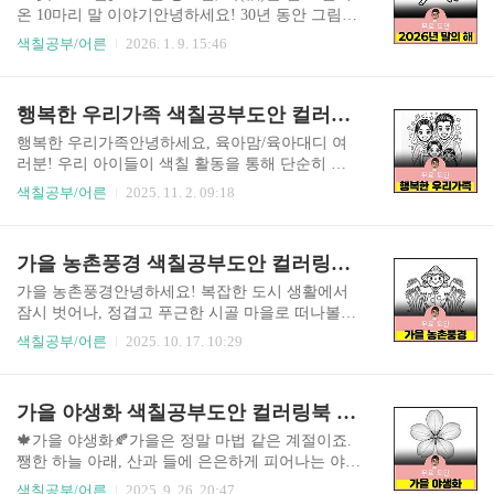
보드, 스키점프, 그리고 짜릿한 속도감을 즐기는 봅
온 10마리 말 이야기안녕하세요! 30년 동안 그림으
슬레이와 루지 등 정말 다양한 종목들이 선수들의
로 마음을 전해온 색칠도안 디자이너입니다. 🎨유
색칠공부/어른
2026. 1. 9. 15:46
열정으로 가득 채워진답니다. 이런 멋진 스포츠 종
난히 쌀쌀한 겨울이지만, 우리 마음속에는 이미 따
목들을 귀여운 동물 친구들의 모습으로 담아보았
뜻한 봄이 기다리고 있죠? 다가오는 2026년은 '붉
습니다. 아이들이 색칠하기 편하도록 선을 굵고 깔
은 말의 해(병오년)' 입니다. 🐎예로부터 말은 나쁜
행복한 우리가족 색칠공부도안 컬러링북 색칠하기 색칠공부 유아 어르신 노인 시니어 인지프로그램 치매예방 활동지
끔하게 처리한 디즈니 스타일의 도안들을 만나보
기운은 뒷발로 뻥 차버리고, 씩씩한 생명력을 전해
세요!❄️ 숲속 마을 동계 ..
주는 든든한 동물이었어요. 새해를 맞아 우리 어르
행복한 우리가족안녕하세요, 육아맘/육아대디 여
신들의 건강과 가정의 평안을 비는 마음으로, 우리
러분! 우리 아이들이 색칠 활동을 통해 단순히 소
네 삶을 꼭 닮은 10마리의 '복(福)말' 친구들을 그려
근육만 발달시키는 것이 아니라, 세상을 보는 시야
색칠공부/어른
2025. 11. 2. 09:18
왔습니다.🖌️ 도안에 담은 3가지 이야기1. 그 시절,
를 넓힐 수 있다면 얼마나 좋을까요? 오늘 소개해
우리가 사랑했던 풍경 🪁 말은 달릴 때 가장 아름답
드릴 색칠도안은 바로 '나라별 행복한 가족' 테마입
죠! 그 활기찬 에너지를 우리 어릴 적 놀이에 담았
니다. 이 도안들은 전 세계 다양한 문화를 이해하고
가을 농촌풍경 색칠공부도안 컬러링북 색칠하기 색칠공부 유아 어르신 노인 시니어 인지프로그램 치매예방 활동지 무료
습니다.꽁꽁 언 논바닥 위 팽이치기 (..
존중하는 포용력을 키워줄 소중한 교육 자료가 될
거예요.🌍 10가지 도안으로 만나는 글로벌 가족 이
가을 농촌풍경안녕하세요! 복잡한 도시 생활에서
야기👨‍👩‍👧‍👦 한국 가족: 엄마, 아빠, 언니, 동생이
잠시 벗어나, 정겹고 푸근한 시골 마을로 떠나볼까
다 함께 김치를 담그는 즐거운 장면이에요. 우리나
요? 🌳오늘 소개해 드릴 컬러링북은 '한국 농촌 풍
색칠공부/어른
2025. 10. 17. 10:29
라의 전통 식문화를 아이에게 설명해 줄 수 있는 따
경'을 테마로, 마치 시골 할머니 댁에 놀러 온 듯한
뜻한 기회가 됩니다.👨‍👩‍👦‍👦 중국 가족: 온 가족이
따뜻한 기분을 선사합니다. 복잡한 그림 대신 귀엽
둥근 식탁에 모여 만두를 맛있게 먹는 모습입니다.
고 단순한 캐릭터와 큼직한 면적 덕분에, 아이들은
가을 야생화 색칠공부도안 컬러링북 색칠하기 색칠공부 유아 어르신 노인 시니어 인지프로그램 치매예방 활동지 무료
중국의 가족 문화와 화합의 의미를 이야기..
쉽게 즐기고 어르신들은 편안하게 집중하실 수 있
습니다! ✨ 정겨움 뿜뿜! 10가지 도안 하이라이트🍆
🍁가을 야생화🍂가을은 정말 마법 같은 계절이죠.
우리 집 텃밭의 슈퍼스타: 무, 배추, 호박이 사이좋
쨍한 하늘 아래, 산과 들에 은은하게 피어나는 야생
게 자라고 있어요! 어떤 색깔 채소를 가장 좋아하
화들을 보면 마음이 몽글몽글해지잖아요. 멀리서
색칠공부/어른
2025. 9. 26. 20:47