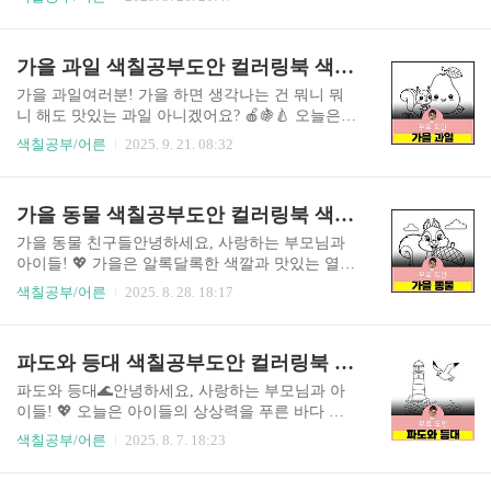
시는지 이야기하며 색칠해 보세요.🐶 마당 지킴이,
보면 다 비슷비슷한 '들국화' 같지만, 사실 우리 가
복슬강아지: 시골집 마당에서 천진난만하게 뛰어
을을 가장 아름답게 물들이는 이 꽃들은 각자 다른
노는 강아지! 가장 좋아하는 강아지 털 색깔로 칠
이름과 이야기를 품고 있답니다.마치 숨겨진 보물
가을 과일 색칠공부도안 컬러링북 색칠하기 색칠공부 유아 어르신 노인 시니어 인지프로그램 치매예방 활동지 무료
해주면 나만의 친구가 됩니다.🐦 처마 밑 제비 가
을 찾듯, 이 아름다운 친구들을 하나씩 소개해 드릴
족: 처마 아래 ..
게요! ✨은은한 아름다움으로 가을을 채우는 꽃들
가을 과일여러분! 가을 하면 생각나는 건 뭐니 뭐
구절초 (九節草): 가을 하면 바로 떠오르는 대표 주
니 해도 맛있는 과일 아니겠어요? 🍎🍇🍐 오늘은
자죠! 흰색이나 연분홍색 꽃이 줄기 끝에 한 송이
아이들과 신나게 쓱싹쓱싹 칠할 수 있는 '가을 과
색칠공부/어른
2025. 9. 21. 08:32
씩 예쁘게 피어나요. 쑥처럼 생긴 잎이 특징인데,
일' 색칠 도안들을 가져왔습니다!✅ 10가지 가을 과
음력 9월 9일 즈음에 아홉 마디가 된다고 해서 이름
일 색칠 도안 미리보기!포도밭 곰돌이: 곰돌이가
붙었대요. 예로부터 몸에 좋다고 해서 '선모초'라고
포도를 잔뜩 따고 있네요! 포도 알 하나하나 색칠
가을 동물 색칠공부도안 컬러링북 색칠하기 색칠공부 유아 어르신 노인 시니어 인지프로그램 치매예방 활동지 무료
도 불렸답니다.벌개미취: 한국에서만 볼 수 있는 특
하는 재미에 푹 빠질 거예요.배와 다람쥐: 통통한
산 식물이에요...
배를 굴리는 다람쥐를 보면 절로 미소가 지어져요.
가을 동물 친구들안녕하세요, 사랑하는 부모님과
🐿️ 다람쥐의 털 색깔도 같이 정해봐요!사과차 마시
아이들! 💖 가을은 알록달록한 색깔과 맛있는 열매
는 여우: 따뜻한 차 한 잔이 생각나는 계절! 여우와
들로 가득한 계절이죠. 오늘은 아이들의 상상력을
색칠공부/어른
2025. 8. 28. 18:17
함께 차를 마시며 포근한 가을을 느껴봐요.감 굴리
디즈니 애니메이션처럼 반짝이는 가을 숲 속으로
는 고슴도치: 동글동글한 감을 굴리는 고슴도치의
데려다줄 특별한 색칠 도안을 소개해 드릴게요! 바
모습이 정말 사랑스럽죠?부엉이의 과일 바구니: 부
로 귀엽고 사랑스러운 가을 동물 친구들을 주제로
파도와 등대 색칠공부도안 컬러링북 색칠하기 색칠공부 유아 어르신 노인 시니어 인지프로그램 치매예방 활동지 무료
엉이가 과일들을 지켜보고 있어요. 바구니에 있는
한 10가지 그림들이랍니다. 🐿️ 첫 번째 도안에는
과일들을 하나씩..
귀여운 다람쥐가 커다란 도토리를 꼭 안고 있어요.
파도와 등대🌊안녕하세요, 사랑하는 부모님과 아
다람쥐에게 어떤 멋진 색깔 옷을 입혀줄지 상상하
이들! 💖 오늘은 아이들의 상상력을 푸른 바다 끝
며 즐겁게 색칠해 보세요!🐻 두 번째 도안은 커다
까지 데려다줄 특별한 색칠도안을 가져왔어요. 바
색칠공부/어른
2025. 8. 7. 18:23
란 호박을 꼭 끌어안고 있는 사랑스러운 아기 곰이
로 등대와 파도를 주제로 한 10가지 귀엽고 흥미로
랍니다. 곰돌이가 좋아하는 호박에게 어떤 색을 입
운 장면들이랍니다! 아이들이 색칠하며 등대의 든