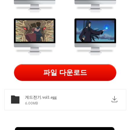
파일 다운로드
게드전기.vol1.egg
6.00MB