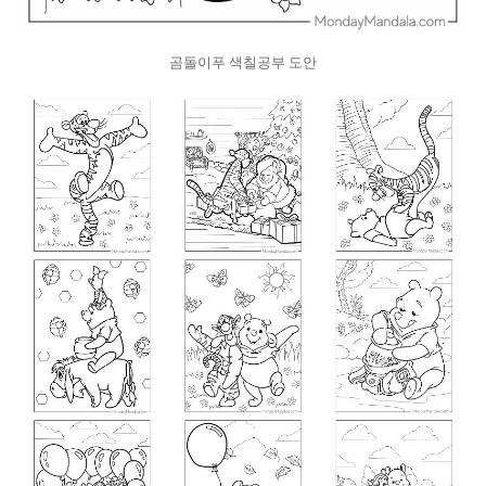
곰돌이푸 색칠공부 도안