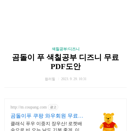
색칠공부/디즈니
곰돌이 푸 색칠공부 디즈니 무료
PDF도안
컬러힐
2023. 9. 29. 10:31
http://m.coupang.com
광고
곰돌이푸 쿠팡 와우회원 무료배
송
클래식 푸우 이중지 장우산! 로켓배
송으로 비 오는 날도 기분 좋게. 이미