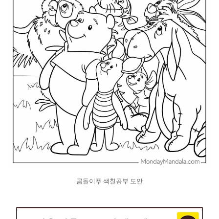
곰돌이푸 색칠공부 도안