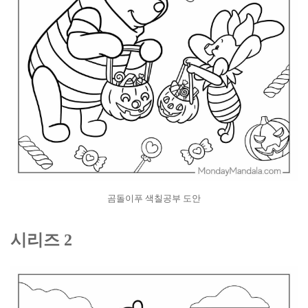
곰돌이푸 색칠공부 도안
시리즈 2