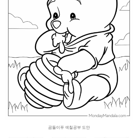
곰돌이푸 색칠공부 도안