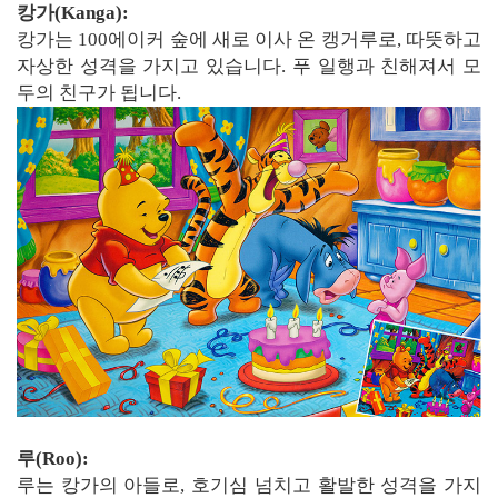
캉가(Kanga):
캉가는 100에이커 숲에 새로 이사 온 캥거루로, 따뜻하고
자상한 성격을 가지고 있습니다. 푸 일행과 친해져서 모
두의 친구가 됩니다.
루(Roo):
루는 캉가의 아들로, 호기심 넘치고 활발한 성격을 가지