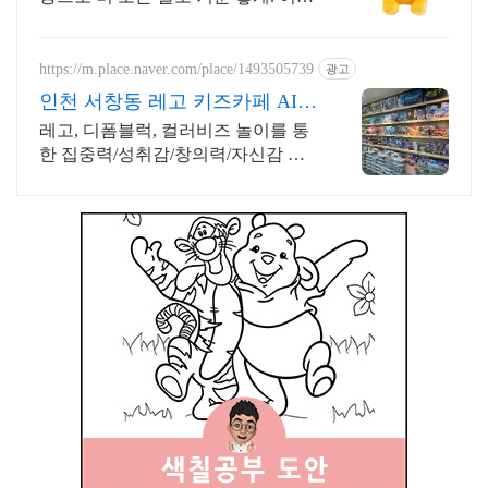
지보다 실물이 더 예뻐요! 포근한 담
요, 글라스컵 세트로 일상에 활기를.
https://m.place.naver.com/place/1493505739
광고
인천 서창동 레고 키즈카페 AI시
대 집중력 창의력 필수
레고, 디폼블럭, 컬러비즈 놀이를 통
한 집중력/성취감/창의력/자신감 발
달과 재미를 집중력과 창의력을 키울
수 있는 키즈카페, 부모님도 업무나
휴식을 취할 수 있어요