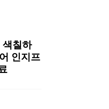
 색칠하
니어 인지프
료