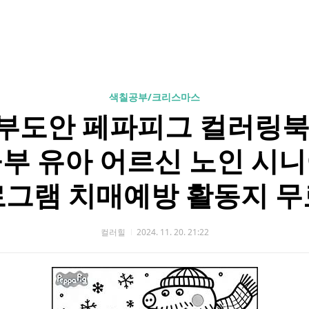
색칠공부/크리스마스
부도안 페파피그 컬러링북
부 유아 어르신 노인 시
로그램 치매예방 활동지 무
컬러힐
2024. 11. 20. 21:22