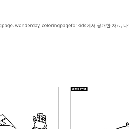
gpage, wonderday, coloringpageforkids에서 공개한 