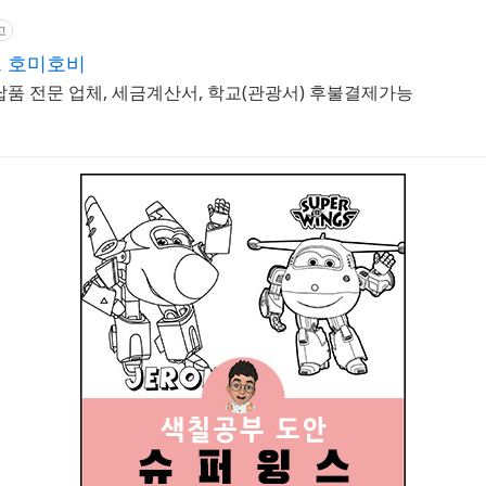
고
 호미호비
납품 전문 업체, 세금계산서, 학교(관광서) 후불결제가능