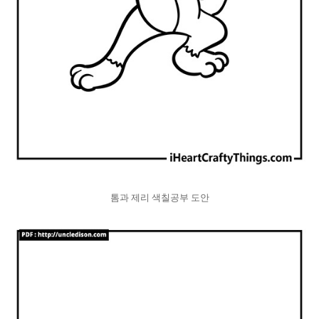
톰과 제리 색칠공부 도안