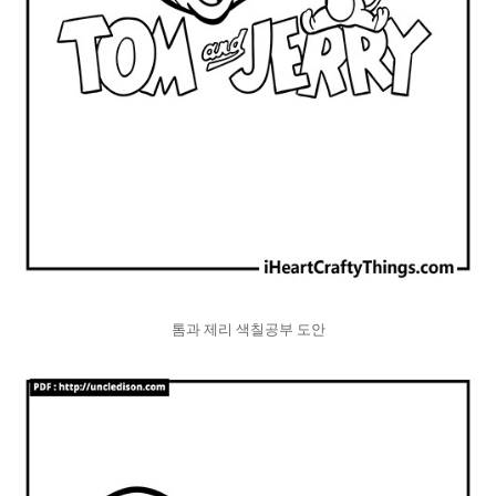
톰과 제리 색칠공부 도안