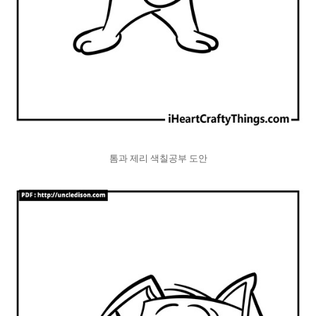
톰과 제리 색칠공부 도안