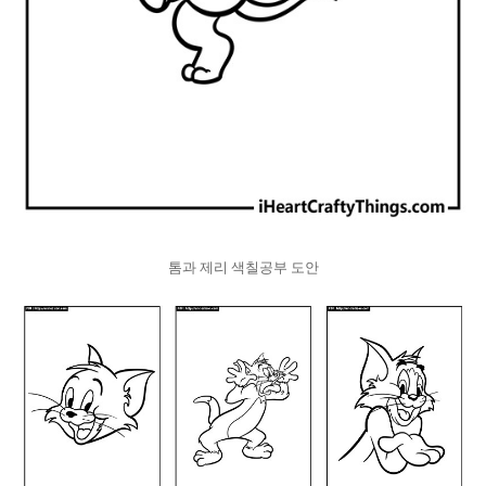
톰과 제리 색칠공부 도안