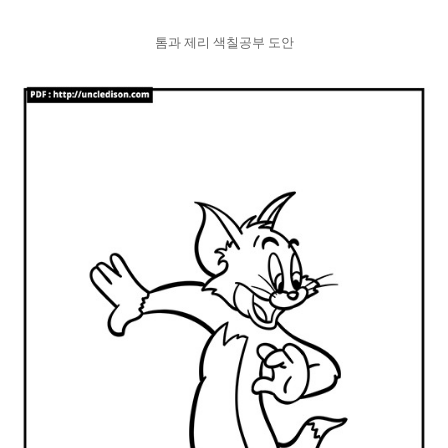
톰과 제리 색칠공부 도안