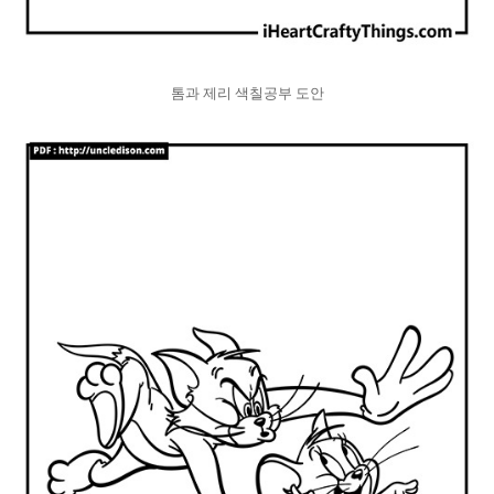
톰과 제리 색칠공부 도안