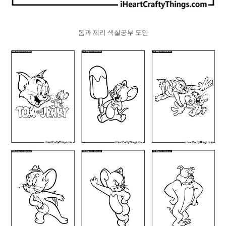
톰과 제리 색칠공부 도안