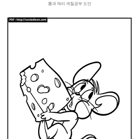
톰과 제리 색칠공부 도안