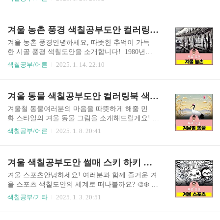
은 주머니예요. 비단이나 천으로 예쁘게 만들어
간 보내볼 거예요! 하얀 도화지에 여러분의 예
서 그 안에 돈이나 간식을 넣어주곤 했답니다. 복주
쁜 색으로 채워주시면 됩니다. 그럼 어떤 음식들
머니의 매듭은 복이 빠져나가지 않도록 단단히 묶
이 있는지 하나씩 살펴볼까요? 🎨 으스스~ 추운 날
겨울 농촌 풍경 색칠공부도안 컬러링북 색칠하기 색칠공부 유아 어르신 노인 시니어 인지프로그램 치매예방 활동지 무료
었다고 해요. 복주머니의 색상도 의미가 있는데요:
씨엔 역시 얼큰한 김치찌개죠! 김장독에서 맛있
- 빨간색: 행운과 기쁨 ..
게 숙성된 김치로 끓인 김치찌개는 추운 겨울날 최
겨울 농촌 풍경안녕하세요, 따뜻한 추억이 가득
고의 별미랍니다. 빨간 국물에서 모락모락 피어나
한 시골 풍경 색칠도안을 소개합니다! 1980년
는 김도 잊지 말고 표현해주세요! 🔥 🥘 설날 하
대 우리 시골 마을의 겨울 풍경을 담아보았어요. 하
색칠공부/어른
2025. 1. 14. 22:10
면 떠오르는 하얀 떡국도 빼놓을 수 없죠. 맑고 깊
얀 눈이 소복소복 쌓인 논길을 걸으면서, 굴뚝에
은 국물에 동그란 떡이 동동~ 떠있는 모습이 벌써
서 피어오르는 연기를 보며 어머니의 따뜻한 밥상
부터 군침 돌게 만들어요. 가래떡 썰어놓은 것도 예
을 떠올리게 되지 않나요? 이 색칠도안에는 그
겨울 동물 색칠공부도안 컬러링북 색칠하기 색칠공부 유아 어르신 노인 시니어 인지프로그램 치매예방 활동지 무료
쁘게 그려볼까요? 🥣 🎊 아삭아삭 시원한 동치
런 정겨운 시골 풍경을 10가지 장면으로 담아보았
미! 겨울 김장철에 꼭 담가먹는 별미죠..
답니다: 🏠 눈 덮인 논과 밭에서는 까치가 먹이
겨울철 동물여러분의 마음을 따뜻하게 해줄 민
를 찾아 콩콩 뛰어다니고, 두터운 눈이불을 덮은 논
화 스타일의 겨울 동물 그림을 소개해드릴게요! 🖌️
둑이 고요히 겨울잠을 자고 있어요. 🌾 짚단과 볏짚
❄️ 은은한 수묵화처럼 펼쳐지는 "눈 위의 토끼" 🐰
색칠공부/어른
2025. 1. 8. 20:41
더미는 마을의 보물창고예요. 소도 먹고, 지붕도 덮
에서는 달빛 아래 고고하게 앉아있는 토끼의 모습
고, 때로는 아이들의 놀이터가 되기도 했죠. 🛣️ 흙
이 한 폭의 시가 되어 우리를 맞이해요. 소나무
길과 얼어붙은 웅덩이에서는 아이들의 웃음소리
와 대나무의 그림자가 달빛에 일렁이며 신비로
겨울 색칠공부도안 썰매 스키 하키 컬러링북 색칠하기 색칠공부 유아 어르신 노인 시니어 인지프로그램 치매예방 활동지 무료
가 끊이질 않았어요. 미끄러운 얼음 위에서 '미끌미
운 분위기를 자아내죠. 포근한 설원 위 "소복히 쌓
끌~' 놀이하는 재미가 얼마나 컸던..
인 눈 속의 여우" 🦊는 마치 따스한 이불을 덮은 듯
겨울 스포츠안녕하세요! 여러분과 함께 즐거운 겨
편안한 모습이에요. 나무 위 작은 새들의 모습이 여
울 스포츠 색칠도안의 세계로 떠나볼까요? 🎨❄️ 우
우의 고독한 겨울잠에 재잘거림을 더해주죠. "눈송
리의 첫 번째 도안은 "스키 타는 동물 친구들"이에
색칠공부/기타
2025. 1. 3. 20:51
이를 바라보는 사슴" 🦌은 순수한 호기심으로 가
요! 폭신폭신한 눈 덮인 산길을 신나게 달리는 토
득 찬 모습이 매력적이에요. 멀리 보이는 한옥의 기
끼, 여우, 곰 친구들을 만나볼 수 있어요. 멀리 보이