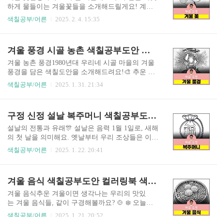
답니다. 💕 이 일이 발각되어 감옥에 갇힌 발렌티누
하게 물들이는 겨울꽃들을 소개해드릴게요! 계절
스 신부님은 그곳에서 뜻밖의 인연을 만나게 됩니
의 순서대로 만나보시죠! 🌸 동백꽃 (Camellia)겨울
색칠공부/어른
2025. 2. 4. 15:35
다. 바로 간수의 눈이 보이지 않는 딸이었죠. 신부
을 대표하는 꽃으로, 1월부터 3월까지 붉은색, 분홍
님은 그녀에게 친절을 베풀며 신앙과 사랑을 가르
색, 흰색 등 다양한 색으로 피어납니다. 추운 날씨
쳐주었어요. 처형을 앞둔 마지막 순간, 그는 그녀에
에도 강인하게 피어나는 모습이 인상적입니다.매
겨울 풍경 시골 농촌 색칠공부도안 컬러링북 색칠하기 색칠공부 유아 어르신 노인 시니어 인지프로그램 치매예방 활동지 무료
게 작별 편지를 남겼는데, 여기에 "당신의 발렌타
화 (Plum Blossom)2월 말부터 3월에 피기 시작하는
인으로부터"라는 유명한 서명을 남겼..
매화는 봄의 시작을 알리는 꽃으로, 은은한 향기와
겨울 농촌 풍경1980년대 우리네 시골 마을의 겨울
흰색 또는 연분홍색의 아름다운 꽃잎이 특징입니
풍경을 담은 색칠도안을 소개해드려요!🎨 추운 겨
다.산수유 (Cornelian Cherry)3월 초부터 노란 꽃을
울이면 어김없이 찾아오던 그때 그 시절의 정겨운
색칠공부/어른
2025. 1. 31. 21:34
피우는 산수유는 이른 봄을 상징하는 꽃으로, 나뭇
풍경들을 함께 돌아볼까요?먼저 눈이 소복이 쌓인
가지에 다닥다닥 붙어 피는 모습이 독특합니다.복
장독대를 볼 수 있어요. 김치와 장을 담근 항아리들
수초 (Adonis)2월 말부터 3월 초까지 피는 복수초는
이 줄지어 서있는데, 하얀 눈이 포근하게 덮어주고
구정 신정 설날 복주머니 색칠공부도안 컬러링북 색칠하기 색칠공부 유아 어르신 노인 시니어 인지프로그램 치매예방 활동지 무료
눈 속에서도 꽃을 피우는 강인한 생명..
있죠. 헝겊이랑 짚으로 항아리를 덮어놓은 모습이
마치 따뜻한 이불을 덮어준 것 같아요. ❄️ 마당 한
설날의 전통과 유래🎊 설날은 음력 1월 1일로, 새해
켠에는 소들의 겨울 먹이가 될 짚단이 차곡차곡 쌓
의 첫 날을 의미해요. 옛날부터 우리 조상들은 이날
여있어요. 그 시절엔 집집마다 이렇게 짚단을 쌓아
을 가장 중요한 명절로 여겼답니다. 새해를 맞이하
색칠공부/어른
2025. 1. 22. 20:41
두는 게 겨울 준비의 시작이었죠! 집집마다 아궁이
며 가족들이 모여 조상님께 차례를 지내고, 웃어른
에 불을 지피면 굴뚝마다 연기가 모락모락 피어올
들께 세배를 드리며 새해 복을 빌었죠. 설날 대표
라서, 마을 전체가 따뜻한 온기로 가득했답니다.
음식으로는 떡국이 있어요! 🥣 하얀 가래떡을 동그
겨울 음식 색칠공부도안 컬러링북 색칠하기 색칠공부 유아 어르신 노인 시니어 인지프로그램 치매예방 활동지 무료
🏠 지붕 끝자락에는 반짝반짝 고드름이 주렁주렁
랗게 썰어 맑은 장국에 넣어 끓이는데요, 이 하얀색
매달려있어요. 그땐 이 고드..
은 순수함을, 동그란 모양은 둥근 달처럼 온전한 한
겨울 음식추운 겨울이면 생각나는 우리의 맛있
해를 상징한답니다. 복주머니의 의미 👝 복주머니
는 겨울 음식들, 같이 구경해볼까요? 🍲 ❄️ 오늘
는 전통적으로 설날에 아이들에게 선물하던 작
은 제가 준비한 겨울 음식 색칠도안으로 즐거운 시
색칠공부/어른
2025. 1. 21. 20:52