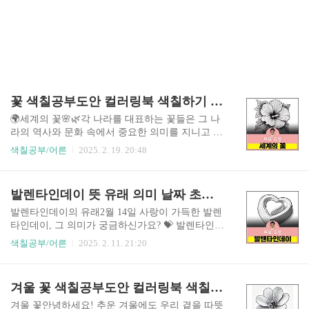
꽃 색칠공부도안 컬러링북 색칠하기 색칠공부 유아 어르신 노인 시니어 인지프로그램 치매예방 활동지 무료
🌍세계의 꽃🌸🌿각 나라를 대표하는 꽃들은 그 나
라의 역사와 문화 속에서 중요한 의미를 지니고 있
어요. 오늘은 한국을 포함한 10개국의 국화를 소개
색칠공부/어른
2025. 2. 19. 20:48
할게요! 😊✨ 1. 한국 - 무궁화 (Hibiscus syriacus) 🌺
꽃말: 끈기, 영원한 아름다움무궁화는 "영원히 피
고 지지 않는 꽃"이라는 뜻을 가지고 있어요. 한국
발렌타인데이 뜻 유래 의미 날짜 초콜릿 만들기 색칠공부도안 컬러링북 색칠하기 색칠공부 유아 어르신 노인 시니어 인지프로그램 치매예방 활동지 무료
인의 강인한 정신과 끈기를 상징하며, 여름부터 가
을까지 계속해서 피어나는 아름다운 꽃이에요.2.
발렌타인데이의 유래2월 14일 사랑이 가득한 발렌
일본 - 벚꽃 (Sakura, Prunus serrulata) 🌸꽃말: 삶의
타인데이, 그 의미가 궁금하신가요? 💝 발렌타인데
덧없음, 새로운 시작벚꽃은 짧고 화려하게 피었다
이의 탄생은 로마 제국의 한 용감한 신부님으로부
색칠공부/어른
2025. 2. 11. 21:20
가 금세 지는 모습 때문에 일본에서는 "순간의 아
터 시작됩니다. 3세기, 클라우디우스 2세 황제는 독
름다움"을 상징해요. 봄이 오면 전국이 벚꽃으로
특한 명령을 내렸어요. 군인들의 전투력을 높이
뒤덮이며, 사람들은 꽃놀이(하나미)를 즐기곤 해
기 위해 청년들의 결혼을 금지한 거죠! 하지만 발
겨울 꽃 색칠공부도안 컬러링북 색칠하기 색칠공부 유아 어르신 노인 시니어 인지프로그램 치매예방 활동지 무료
요! 3. 중국 - 모..
렌티누스 신부님은 이런 불합리한 명령에 맞서, 사
랑에 빠진 청년들을 몰래 도와 결혼식을 올려주었
겨울 꽃안녕하세요! 추운 겨울에도 우리 곁을 따뜻