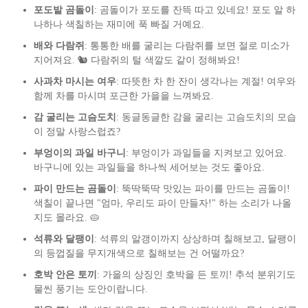
포도밭 곰돌이
: 곰돌이가 포도를 잔뜩 따고 있네요! 포도 알 하
나하나 색칠하는 재미에 푹 빠질 거예요.
배와 다람쥐
: 통통한 배를 굴리는 다람쥐를 보면 절로 미소가
지어져요. 🐿️ 다람쥐의 털 색깔도 같이 정해봐요!
사과차 마시는 여우
: 따뜻한 차 한 잔이 생각나는 계절! 여우와
함께 차를 마시며 포근한 가을을 느껴봐요.
감 굴리는 고슴도치
: 동글동글한 감을 굴리는 고슴도치의 모습
이 정말 사랑스럽죠?
부엉이의 과일 바구니
: 부엉이가 과일들을 지켜보고 있어요.
바구니에 있는 과일들을 하나씩 세어보는 것도 좋아요.
파이 만드는 곰돌이
: 뚝딱뚝딱 맛있는 파이를 만드는 곰돌이!
색칠이 끝나면 "엄마, 우리도 파이 만들자!" 하는 소리가 나올
지도 몰라요. 🥧
석류와 달팽이
: 석류의 알갱이까지 상상하며 칠해보고, 달팽이
의 등껍질을 무지개색으로 칠해보는 건 어떨까요?
호박 안은 토끼
: 가을의 상징인 호박을 든 토끼! 추석 분위기도
물씬 풍기는 도안이랍니다.