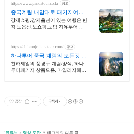
https://www.pandatour.co.kr
광고
중국계림 내맘대로 패키지여행
노쇼핑,노옵션,노팁
강제쇼핑,강제옵션이 있는 여행은 반
칙 노옵션,노쇼핑,노팁 자유투어 패
키지만 진행 가이드 불친절시 여행비
용 전액 환불,기후에 맞게 출발 날짜
조율
https://clubmojo.hanatour.com/
광고
하나투어 중국 계림의 모든것 하
나투어 공식예약 인증센터
천하제일의 풍경구 계림/양삭, 하나
투어패키지 상품모음, 마일리지혜택,
신속상담
공감
구독하기
'
유튜브
>
영상 도안
' 카테고리의 다른 글