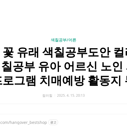
색칠공부/어른
 꽃 유래 색칠공부도안 컬
칠공부 유아 어르신 노인
로그램 치매예방 활동지
컬러힐
2025. 4. 15. 20:13
er.com/hangover_bestshop
광고