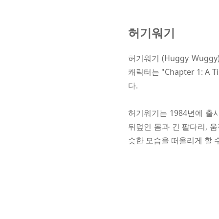
허기워기
허기워기 (Huggy Wugg
캐릭터는 "Chapter 1: A
다.
허기워기는 1984년에 출
뒤덮인 몸과 긴 팔다리, 
슷한 모습을 떠올리게 할 