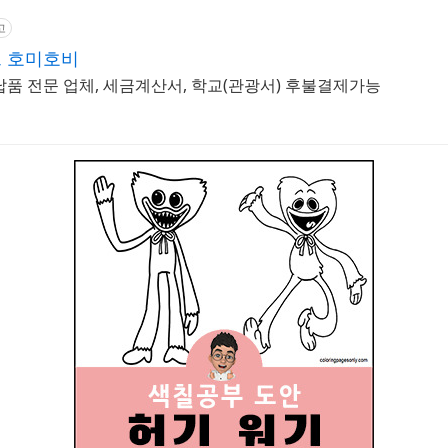
고
 호미호비
납품 전문 업체, 세금계산서, 학교(관광서) 후불결제가능