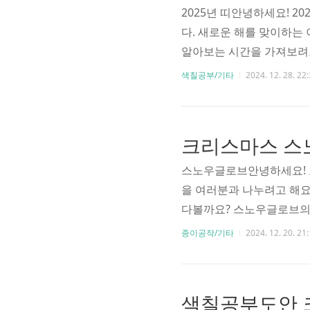
날 수 있..
2025년 띠안녕하세요! 2
다. 새로운 해를 맞이하는
알아보는 시간을 가져보려고
로, 매년 돌아가며 그 해의
색칠공부/기타
2024. 12. 28. 22
들의 깊은 지혜와 자연관찰의 결
운 시작과 풍요의 상징 - 영리
실의 상징 - 농경 사회의 중요
의 상징 - 악귀를 물리치는 
스노우글로브안녕하세요! 
을 여러분과 나누려고 해요.
다볼까요? 스노우글로브의 
낸 스노우글로브는, 시간이
종이공작/기타
2024. 12. 20. 21
구 속에서 흩날리는 하얀 
터나 특별한 재질로 만들어
지 스노우글로브 디자인은
실부터 설레는 기차역, 동물