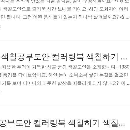
나는 우리의 맛있는 겨울 음식들, 같이 구경해볼까요? 🍲 ❄️ 오
식 색칠도안으로 즐거운 시간 보내볼 거예요! 하얀 도화지에 여러
면 됩니다. 그럼 어떤 음식들이 있는지 하나씩 살펴볼까요? 🎨 
얼큰한 김치찌개죠! 김장독에서 맛있게 숙성된 김치로 끓인 김치찌
2
별미랍니다. 빨간 국물에서 모락모락 피어나는 김도 잊지 말고 표
 하면 떠오르는 하얀 떡국도 빼놓을 수 없죠. 맑고 깊은 국물에 동그
습이 벌써부터 군침 돌게 만들어요. 가래떡 썰어놓은 것도 예쁘게 
겨울 농촌 풍경 색칠공부도안 컬러링북 색칠하기 색칠공부 유아 어르신 노인 시니어 인지프로그램 치매예방 활동지 무료
삭 시원한 동치미! 겨울 김장철에 꼭 담가먹는 별미죠..
 따뜻한 추억이 가득한 시골 풍경 색칠도안을 소개합니다! 1980
울 풍경을 담아보았어요. 하얀 눈이 소복소복 쌓인 논길을 걸으면
연기를 보며 어머니의 따뜻한 밥상을 떠올리게 되지 않나요? 이 
 풍경을 10가지 장면으로 담아보았답니다: 🏠 눈 덮인 논과 밭
0
 콩콩 뛰어다니고, 두터운 눈이불을 덮은 논둑이 고요히 겨울잠
과 볏짚더미는 마을의 보물창고예요. 소도 먹고, 지붕도 덮고, 때로
도 했죠. 🛣️ 흙길과 얼어붙은 웅덩이에서는 아이들의 웃음소리
겨울 동물 색칠공부도안 컬러링북 색칠하기 색칠공부 유아 어르신 노인 시니어 인지프로그램 치매예방 활동지 무료
운 얼음 위에서 '미끌미끌~' 놀이하는 재미가 얼마나 컸던..