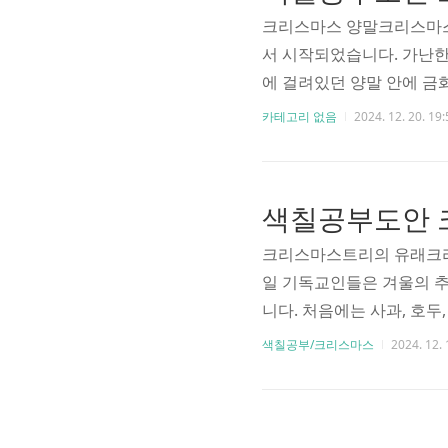
기들이 크리스마스..
크리스마스 양말크리스마스
서 시작되었습니다. 가난한
에 걸려있던 양말 안에 금
스 양말 전통의 시초가 되
카테고리 없음
2024. 12. 20. 19:
어두는 아름다운 풍습으로 
말은 더욱 화려하고 정교해
마스 아이템이 되었습니다.
로 한 10가지 독특한 도
송이 패턴까지, 다채로..
크리스마스트리의 유래크리
일 기독교인들은 겨울의 추
니다. 처음에는 사과, 호두
무에 촛불을 달기 시작했고
색칠공부/크리스마스
2024. 12. 
져나갔습니다. 특히 영국
서 전 세계적인 풍습이 되
칠도안은 단순한 그림이 아