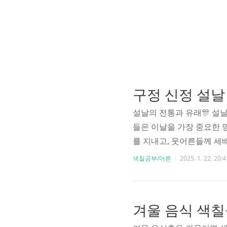
설날의 전통과 유래🎊 설날
들은 이날을 가장 중요한 
를 지내고, 웃어른들께 세
요! 🥣 하얀 가래떡을 동
색칠공부/어른
2025. 1. 22. 20:4
그란 모양은 둥근 달처럼 
통적으로 설날에 아이들에
서 그 안에 돈이나 간식을
록 단단히 묶었다고 해요. 