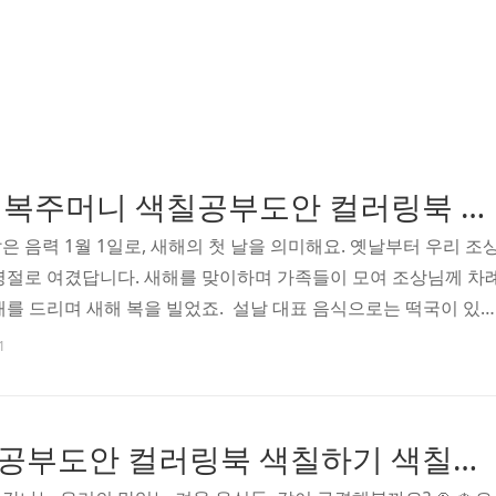
구정 신정 설날 복주머니 색칠공부도안 컬러링북 색칠하기 색칠공부 유아 어르신 노인 시니어 인지프로그램 치매예방 활동지 무료
은 음력 1월 1일로, 새해의 첫 날을 의미해요. 옛날부터 우리 조
명절로 여겼답니다. 새해를 맞이하며 가족들이 모여 조상님께 차
배를 드리며 새해 복을 빌었죠. 설날 대표 음식으로는 떡국이 있
그랗게 썰어 맑은 장국에 넣어 끓이는데요, 이 하얀색은 순수함을, 
1
온전한 한 해를 상징한답니다. 복주머니의 의미 👝 복주머니는 전
게 선물하던 작은 주머니예요. 비단이나 천으로 예쁘게 만들어
 넣어주곤 했답니다. 복주머니의 매듭은 복이 빠져나가지 않도
겨울 음식 색칠공부도안 컬러링북 색칠하기 색칠공부 유아 어르신 노인 시니어 인지프로그램 치매예방 활동지 무료
복주머니의 색상도 의미가 있는데요: - 빨간색: 행운과 기쁨 ..