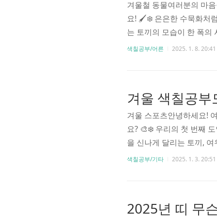
겨울철 동물여러분의 마음
요! 🖌️❄️ 은은한 수묵화
는 토끼의 모습이 한 폭의
에 일렁이며 신비로운 분위기
색칠공부/어른
2025. 1. 8. 20:41
마치 따스한 이불을 덮은 
겨울잠에 재잘거림을 더해주
득 찬 모습이 매력적이에요
을 완성시켜주네요. "겨울 
겨울 스포츠안녕하세요! 
요? 🎨❄️ 우리의 첫 번
을 신나게 달리는 토끼, 여
이 포근함을 더해주죠. "
색칠공부/기타
2025. 1. 3. 20:51
운 펭귄을 만날 수 있어요
지답니다! "빙판 위의 아
구들의 모습이 담겨있어요.
신나는 "썰매 레이싱"에서