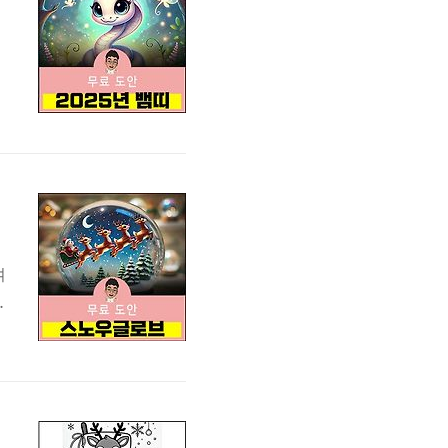
니
계
성
여
리
리
야