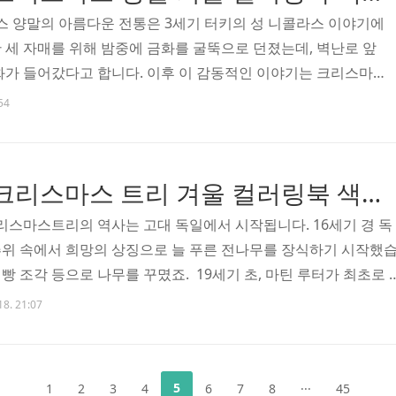
 양말의 아름다운 전통은 3세기 터키의 성 니콜라스 이야기에
 세 자매를 위해 밤중에 금화를 굴뚝으로 던졌는데, 벽난로 앞
화가 들어갔다고 합니다. 이후 이 감동적인 이야기는 크리스마
어, 오늘날까지 전 세계 어린이들이 크리스마스 이브에 양말을 걸
54
이어지고 있습니다. 특히 빅토리아 시대에 이르러 크리스마스 
졌으며, 각 가정마다 특별한 의미를 담아 장식하는 소중한 크리
'크리스마스 양말 컬렉션'은 각양각색의 크리스마스 양말을 테
색칠공부도안 크리스마스 트리 겨울 컬러링북 색칠하기 색칠공부 유아 어르신 노인 시니어 인지프로그램 치매예방 활동지 무료
안을 선보입니다. 클래식한 산타 양말부터 귀여운 루돌프, 우아한 눈
스마스트리의 역사는 고대 독일에서 시작됩니다. 16세기 경 독
위 속에서 희망의 상징으로 늘 푸른 전나무를 장식하기 시작했
, 빵 조각 등으로 나무를 꾸몄죠. 19세기 초, 마틴 루터가 최초로 
, 이후 전기 조명의 발명과 함께 크리스마스트리는 전 세계로 퍼
18. 21:07
의 빅토리아 여왕과 알버트 왕자가 크리스마스트리를 대중화하면
었습니다.🎨 색칠로 되살리는 크리스마스 정신 크리스마스트리 
닙니다. 그것은 수백 년의 전통을 여러분의 손끝으로 되살리는 
5
1
2
3
4
6
7
8
···
45