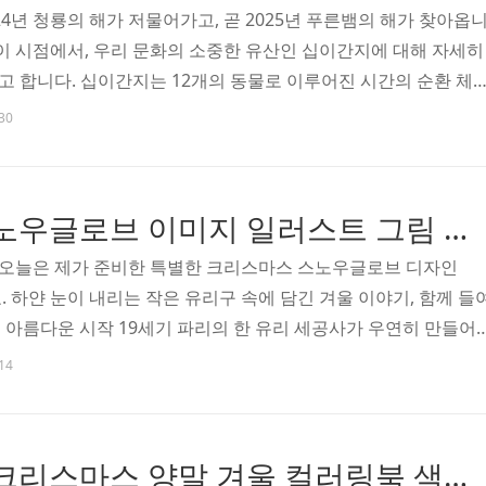
024년 청룡의 해가 저물어가고, 곧 2025년 푸른뱀의 해가 찾아옵
 이 시점에서, 우리 문화의 소중한 유산인 십이간지에 대해 자세히
 합니다. 십이간지는 12개의 동물로 이루어진 시간의 순환 체
 상징이 됩니다. 이 체계는 단순한 동물의 나열이 아닌, 우리 선조
:30
과물입니다. 1. 쥐(子, 자) - 자정(23시-01시)을 상징 - 새로
함과 번영을 대표2. 소(丑, 축) - 새벽 1시-3시를 상징 - 근면과 
한 일꾼3. 호랑이(寅, 인) - 새벽 3시-5시를 상징 - 용맹과 패기
크리스마스 스노우글로브 이미지 일러스트 그림 유아 어르신 노인 시니어 인지프로그램 치매예방 활동지 무료
수호신..
오늘은 제가 준비한 특별한 크리스마스 스노우글로브 디자인
 하얀 눈이 내리는 작은 유리구 속에 담긴 겨울 이야기, 함께 들
아름다운 시작 19세기 파리의 한 유리 세공사가 우연히 만들어
 흐르며 크리스마스를 상징하는 소중한 장식품이 되었어요. 유
:14
가루는 처음에는 도자기 가루였다고 하네요. 지금은 반짝이는 글
져 더욱 환상적인 분위기를 자아내죠. 이번에 제가 준비한 10가
 크리스마스의 다양한 모습을 담아보았어요. 따뜻한 산타의 작업
색칠공부도안 크리스마스 양말 겨울 컬러링북 색칠하기 색칠공부 유아 어르신 노인 시니어 인지프로그램 치매예방 활동지 무료
들의 파티, 천사들의 성가대까지... 각각의 장면이 담고 있는 이