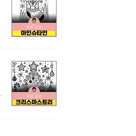
양
스
마
습
나
색
여