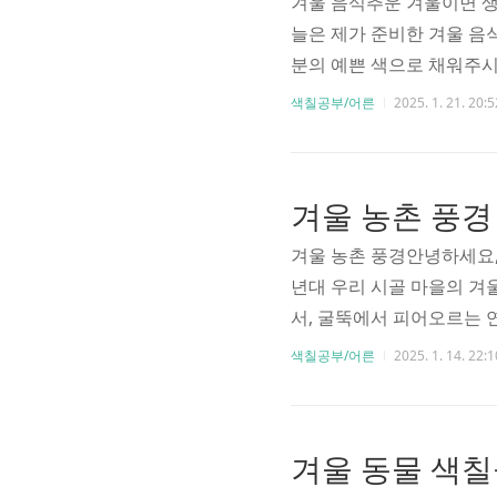
겨울 음식추운 겨울이면 생각
늘은 제가 준비한 겨울 음
분의 예쁜 색으로 채워주시
스스~ 추운 날씨엔 역시 
색칠공부/어른
2025. 1. 21. 20:5
개는 추운 겨울날 최고의 
현해주세요! 🔥 🥘 설날
란 떡이 동동~ 떠있는 모
려볼까요? 🥣 🎊 아삭아
겨울 농촌 풍경안녕하세요,
년대 우리 시골 마을의 겨
서, 굴뚝에서 피어오르는 
칠도안에는 그런 정겨운 시골
색칠공부/어른
2025. 1. 14. 22:1
에서는 까치가 먹이를 찾아
을 자고 있어요. 🌾 짚단
는 아이들의 놀이터가 되기
가 끊이질 않았어요. 미끄러