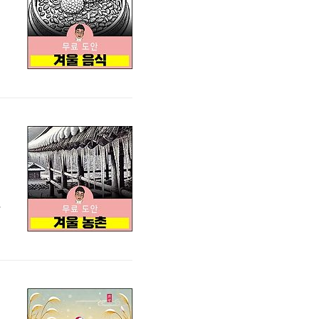
으
그
색