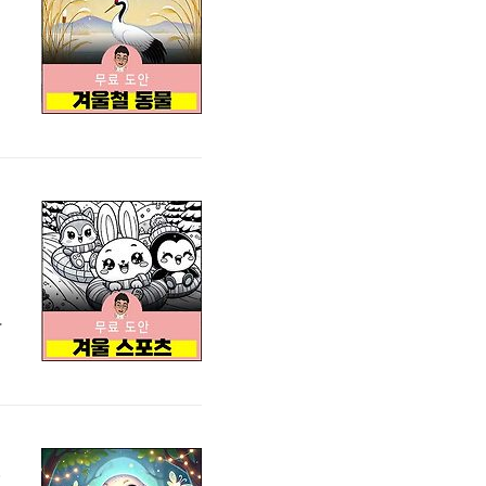
친
.
방 활동지 무료