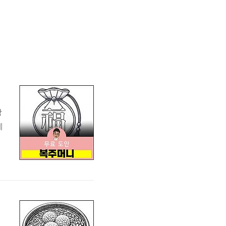
상
례
어
동