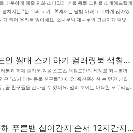
을 따뜻하게 해줄 민화 스타일의 겨울 동물 그림을 소개해드릴게
처럼 펼쳐지는 "눈 위의 토끼" 🐰에서는 달빛 아래 고고하게 앉아있
 시가 되어 우리를 맞이해요. 소나무와 대나무의 그림자가 달빛
를 자아내죠. 포근한 설원 위 "소복히 쌓인 눈 속의 여우" 🦊는
듯 편안한 모습이에요. 나무 위 작은 새들의 모습이 여우의 고독한
죠. "눈송이를 바라보는 사슴" 🦌은 순수한 호기심으로 가
. 멀리 보이는 한옥의 기와지붕이 우리의 전통적인 겨울 풍경
겨울 색칠공부도안 썰매 스키 하키 컬러링북 색칠하기 색칠공부 유아 어르신 노인 시니어 인지프로그램 치매예방 활동지 무료
동굴 속 곰" 🐻은 따뜻한 동굴에서 바깥세상을 바라보며 사색에 ..
여러분과 함께 즐거운 겨울 스포츠 색칠도안의 세계로 떠나볼까
째 도안은 "스키 타는 동물 친구들"이에요! 폭신폭신한 눈 덮인 산길
우, 곰 친구들을 만나볼 수 있어요. 멀리 보이는 아늑한 오두막집
스노보드 챔피언"에서는 멋진 점프를 선보이는 꼬마 선수나 귀여
. 친구들의 열렬한 응원 속에서 하늘을 날아오르는 모습이 정말 멋
이스 스케이팅"은 마치 발레리나처럼 우아한 자세를 뽐내는 동물 
 장난기 가득한 표정으로 빙글빙글 도는 모습이 웃음을 자아내죠
2025년 띠 무슨해 푸른뱀 십이간지 순서 12지간지 색칠공부도안 컬러링북 색칠하기 색칠공부 유아 어르신 노인 시니어 인지프로그램 치매예
는 각자의 개성 넘치는 썰매를 타고 질주하는 친구들을 만