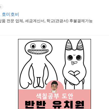
고
 호미호비
납품 전문 업체, 세금계산서, 학교(관광서) 후불결제가능