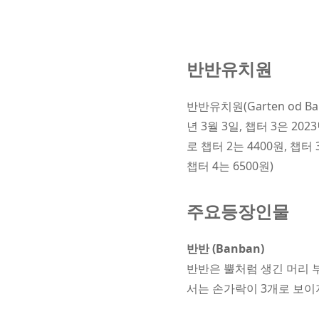
반반유치원
반반유치원(Garten od B
년 3월 3일, 챕터 3은 20
로 챕터 2는 4400원, 챕터 
챕터 4는 6500원)
주요등장인물
반반 (Banban)
반반은 뿔처럼 생긴 머리 
서는 손가락이 3개로 보이지